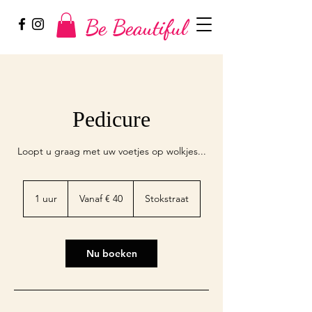
Be Beautiful
Pedicure
Loopt u graag met uw voetjes op wolkjes...
Vanaf
40
1 uur
1
Vanaf € 40
Stokstraat
euro
u
u
Nu boeken