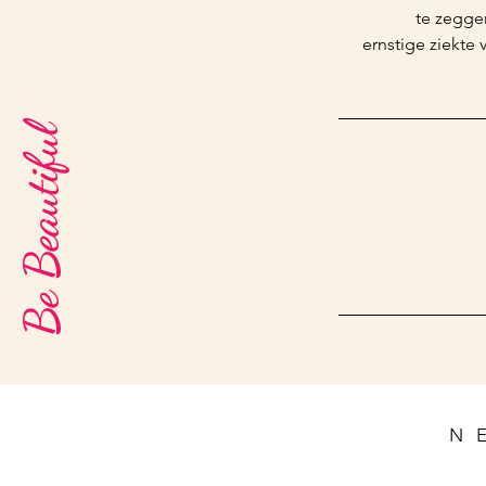
te zeggen
ernstige ziekte
Be Beautiful
N