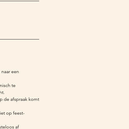
 naar een
nisch te
ht.
p de afspraak komt
et op feest-
teloos af