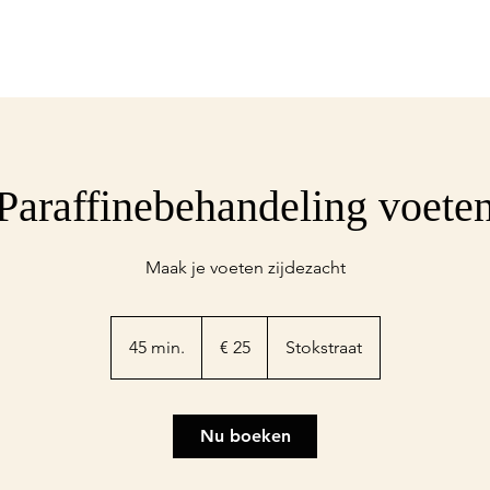
Paraffinebehandeling voete
Maak je voeten zijdezacht
25
euro
45 min.
4
€ 25
Stokstraat
5
m
i
Nu boeken
n
.