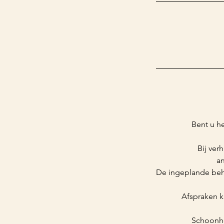
Bent u h
Bij ver
an
De ingeplande beh
Afspraken k
Schoonhe