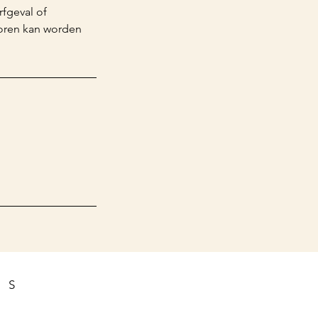
rfgeval of
horen kan worden
NS