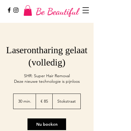
Be Beautiful
Laserontharing gelaat
(volledig)
SHR: Super Hair Removal
Deze nieuwe technologie is pijnloos
85
euro
30 min.
3
€ 85
Stokstraat
0
m
i
n
Nu boeken
.