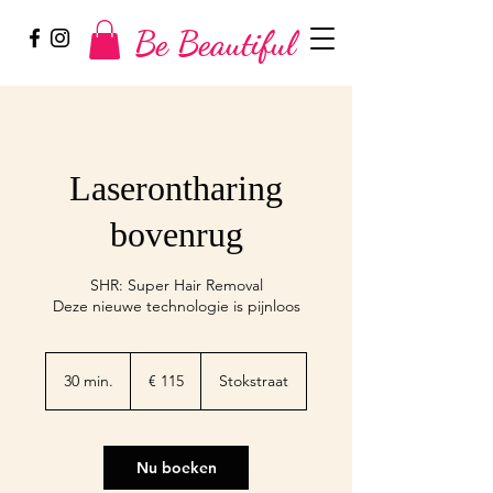
Be Beautiful
Laserontharing
bovenrug
SHR: Super Hair Removal
115
euro
30 min.
3
€ 115
Stokstraat
0
m
i
n
Nu boeken
.