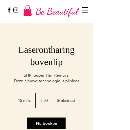
Be Beautiful
Laserontharing
bovenlip
SHR: Super Hair Removal
Deze nieuwe technologie is pijnloos
30
euro
15 min.
1
€ 30
Stokstraat
5
m
i
n
Nu boeken
.