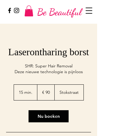
Be Beautiful
Laserontharing borst
SHR: Super Hair Removal
90
euro
15 min.
1
€ 90
Stokstraat
5
m
i
n
Nu boeken
.