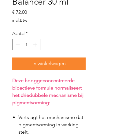
Balancer 30 ml
Prijs
€ 72,00
incl.Btw
Aantal
*
In winkelwagen
Deze hooggeconcentreerde
bioactieve formule normaliseert
het driedubbele mechanisme bij
pigmentvorming:
Vertraagt het mechanisme dat
pigmentvorming in werking
stelt.