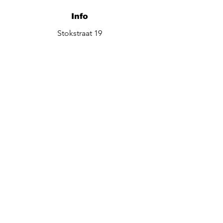
Info
Stokstraat 19
3582 Koersel - Beringen
0478 17 10 60
be.beautiful@outlook.be
Bel ons
Contacteer ons