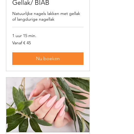
Gellak/ BIAB
Natuurlijke nagels lakken met gellak
of langdurige nagellak
1 uur 15 min.
Vanaf
Vanaf € 45
45
euro
Nu boeken