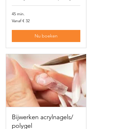
45 min.
Vanaf
Vanaf € 32
32
euro
Nu boeken
Bijwerken acrylnagels/
polygel