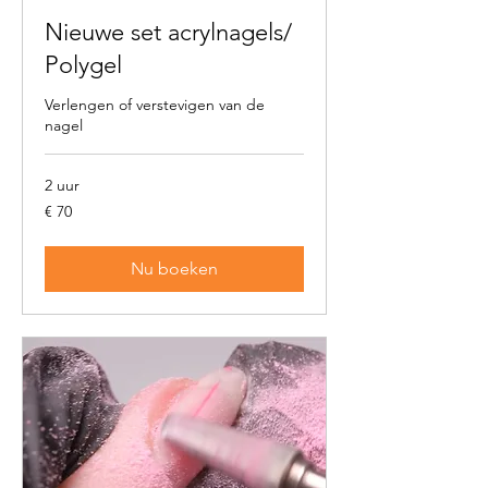
Nieuwe set acrylnagels/
Polygel
Verlengen of verstevigen van de
nagel
2 uur
70
€ 70
euro
Nu boeken