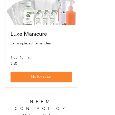
Luxe Manicure
Extra zijdezachte handen
1 uur 15 min.
50
€ 50
euro
Nu boeken
NEEM
CONTACT OP