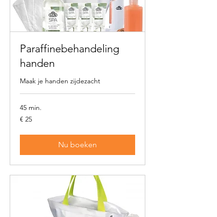
Paraffinebehandeling
handen
Maak je handen zijdezacht
45 min.
25
€ 25
euro
Nu boeken