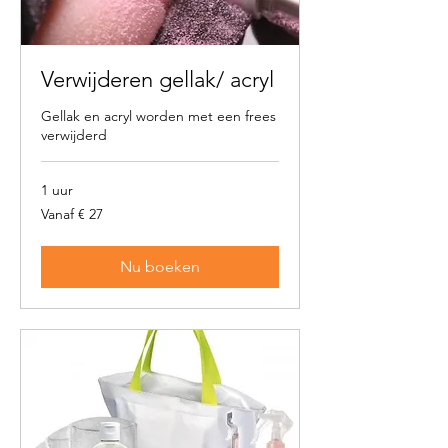
Verwijderen gellak/ acryl
Gellak en acryl worden met een frees
verwijderd
1 uur
Vanaf
Vanaf € 27
27
euro
Nu boeken