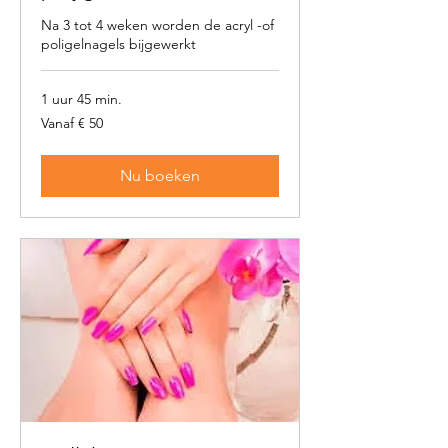
Na 3 tot 4 weken worden de acryl -of
poligelnagels bijgewerkt
1 uur 45 min.
Vanaf
Vanaf € 50
50
euro
Nu boeken